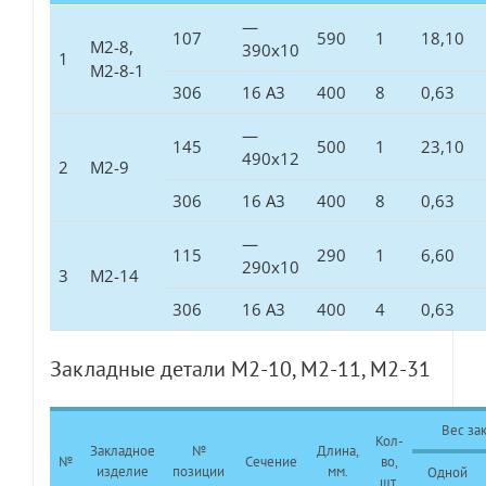
—
107
590
1
18,10
М2-8,
390х10
1
М2-8-1
306
16 А3
400
8
0,63
—
145
500
1
23,10
490х12
2
М2-9
306
16 А3
400
8
0,63
—
115
290
1
6,60
290х10
3
М2-14
306
16 А3
400
4
0,63
Закладные детали М2-10, М2-11, М2-31
Вес зак
Кол-
Закладное
№
Длина,
№
Сечение
во,
изделие
позиции
мм.
Одной
шт.