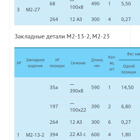
—
68
490
1
5,50
100х8
3
М2-27
264
12 А3
300
4
0,27
Закладные детали М2-13-2, М2-23
Вес зак
Кол-
Закладное
№
Длина,
№
Сечение
во,
изделие
позиции
мм.
Одной
шт.
позиции
—
35а
590
1
14,50
390х8
—
197
390
2
6,80
100х22
264
12 А3
300
6
0,27
22 А3 с
394
600
4
1,80
1
М2-13-2