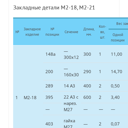
Закладные детали М2-18, М2-21
Вес зак
Кол-
Закладное
№
Длина,
№
Сечение
во,
изделие
позиции
мм.
Одной
шт.
позиции
—
148а
300
1
11,00
300х12
—
200
290
1
14,70
160х30
289
14 А3
400
2
0,50
22 А3 с
395
600
2
3,40
1
М2-18
нарез.
—
—
—
—
М27
гайка
403
—
2
0,07
М27