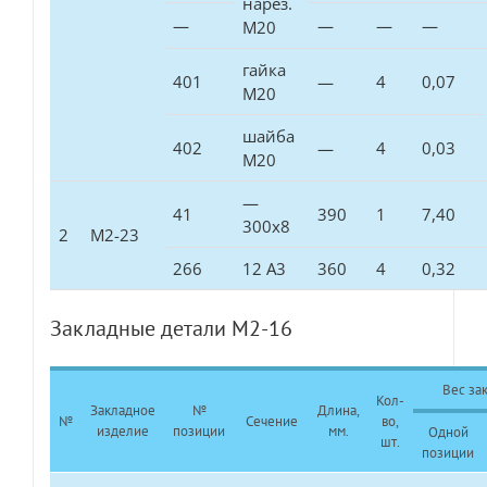
нарез.
—
—
—
—
М20
гайка
401
—
4
0,07
М20
шайба
402
—
4
0,03
М20
—
41
390
1
7,40
300х8
2
М2-23
266
12 А3
360
4
0,32
Закладные детали М2-16
Вес зак
Кол-
Закладное
№
Длина,
№
Сечение
во,
изделие
позиции
мм.
Одной
шт.
позиции