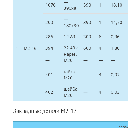
—
107б
590
1
18,10
390х8
—
200
390
1
14,70
180х30
286
12 А3
300
6
0,36
22 А3 с
394
600
4
1,80
1
М2-16
нарез.
—
—
—
—
М20
гайка
401
—
4
0,07
М20
шайба
402
—
4
0,03
М20
Закладные детали М2-17
Вес зак