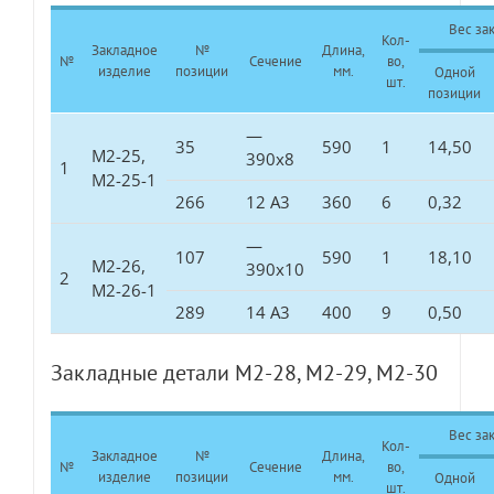
Вес зак
Кол-
Закладное
№
Длина,
№
Сечение
во,
изделие
позиции
мм.
Одной
шт.
позиции
—
35
590
1
14,50
М2-25,
390х8
1
М2-25-1
266
12 А3
360
6
0,32
—
107
590
1
18,10
М2-26,
390х10
2
М2-26-1
289
14 А3
400
9
0,50
Закладные детали М2-28, М2-29, М2-30
Вес зак
Кол-
Закладное
№
Длина,
№
Сечение
во,
изделие
позиции
мм.
Одной
шт.