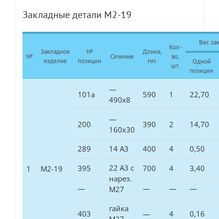
Закладные детали М2-19
Вес зак
Кол-
Закладное
№
Длина,
№
Сечение
во,
изделие
позиции
мм.
Одной
шт.
позиции
—
101а
590
1
22,70
490х8
—
200
390
2
14,70
160х30
289
14 А3
400
4
0,50
22 А3 с
395
700
4
3,40
1
М2-19
нарез.
—
—
—
—
М27
гайка
403
—
4
0,16