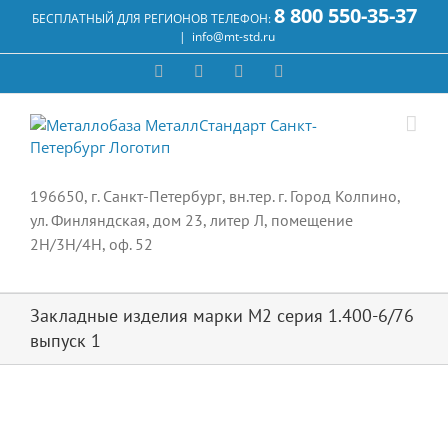
Skip
8 800 550-35-37
БЕСПЛАТНЫЙ ДЛЯ РЕГИОНОВ ТЕЛЕФОН:
to
|
info@mt-std.ru
content
WhatsApp
Vk
Email
Max
196650, г. Санкт-Петербург, вн.тер. г. Город Колпино,
ул. Финляндская, дом 23, литер Л, помещение
2Н/3Н/4Н, оф. 52
Закладные изделия марки М2 серия 1.400-6/76
выпуск 1