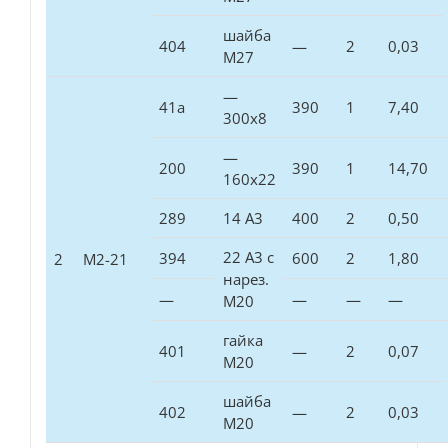
шайба
404
—
2
0,03
М27
—
41а
390
1
7,40
300х8
—
200
390
1
14,70
160х22
289
14 А3
400
2
0,50
22 А3 с
394
600
2
1,80
2
М2-21
нарез.
—
—
—
—
М20
гайка
401
—
2
0,07
М20
шайба
402
—
2
0,03
М20