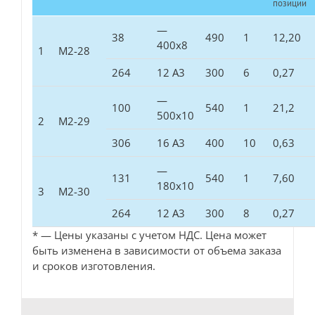
позиции
—
38
490
1
12,20
400х8
1
М2-28
264
12 А3
300
6
0,27
—
100
540
1
21,2
500х10
2
М2-29
306
16 А3
400
10
0,63
—
131
540
1
7,60
180х10
3
М2-30
264
12 А3
300
8
0,27
* — Цены указаны с учетом НДС. Цена может
быть изменена в зависимости от объема заказа
и сроков изготовления.