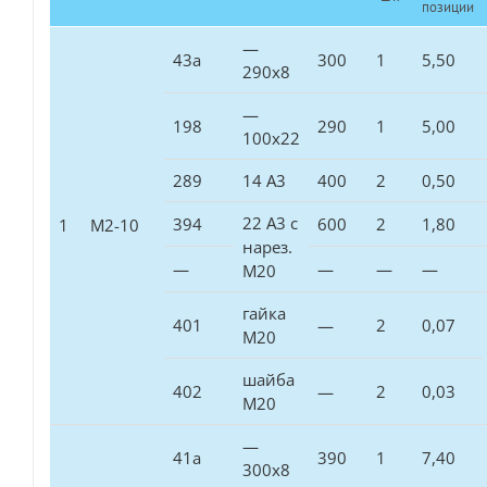
позиции
—
43а
300
1
5,50
290х8
—
198
290
1
5,00
100х22
289
14 А3
400
2
0,50
22 А3 с
394
600
2
1,80
1
М2-10
нарез.
—
—
—
—
М20
гайка
401
—
2
0,07
М20
шайба
402
—
2
0,03
М20
—
41а
390
1
7,40
300х8