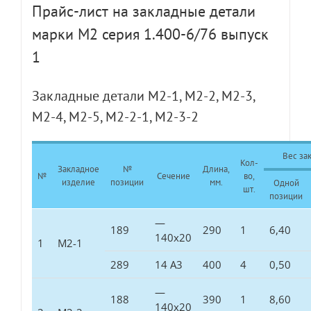
Прайс-лист на закладные детали
марки М2 серия 1.400-6/76 выпуск
1
Закладные детали М2-1, М2-2, М2-3,
М2-4, М2-5, М2-2-1, М2-3-2
Вес зак
Кол-
Закладное
№
Длина,
№
Сечение
во,
изделие
позиции
мм.
Одной
шт.
позиции
—
189
290
1
6,40
140х20
1
М2-1
289
14 А3
400
4
0,50
—
188
390
1
8,60
140х20