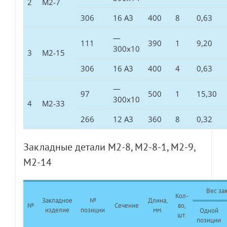
2
М2-7
306
16 А3
400
8
0,63
—
111
390
1
9,20
300х10
3
М2-15
306
16 А3
400
4
0,63
—
97
500
1
15,30
300х10
4
М2-33
266
12 А3
360
8
0,32
Закладные детали М2-8, М2-8-1, М2-9,
М2-14
Вес зак
Кол-
Закладное
№
Длина,
№
Сечение
во,
изделие
позиции
мм.
Одной
шт.
позиции