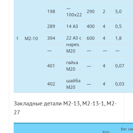
—
198
290
2
5,0
100х22
289
14 А3
400
4
0,5
22 А3 с
394
600
4
1,8
1
М2-10
нарез.
—
—
—
—
М20
гайка
401
—
4
0,07
М20
шайба
402
—
4
0,03
М20
Закладные детали М2-13, М2-13-1, М2-
27
Вес зак
Кол-