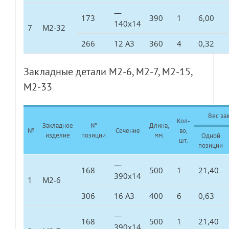
—
173
390
1
6,00
140х14
7
М2-32
266
12 А3
360
4
0,32
Закладные детали М2-6, М2-7, М2-15,
М2-33
Вес зак
Кол-
Закладное
№
Длина,
№
Сечение
во,
изделие
позиции
мм.
Одной
шт.
позиции
—
168
500
1
21,40
390х14
1
М2-6
306
16 А3
400
6
0,63
—
168
500
1
21,40
390х14