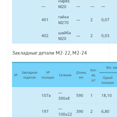
нарез.
—
—
—
—
М20
гайка
401
—
2
0,07
М270
шайба
402
—
2
0,03
М20
Закладные детали М2-22, М2-24
Вес зак
Кол-
Закладное
№
Длина,
№
Сечение
во,
изделие
позиции
мм.
Одной
шт.
позиции
—
107а
590
1
18,10
390х8
—
197
390
2
6,80
100х22