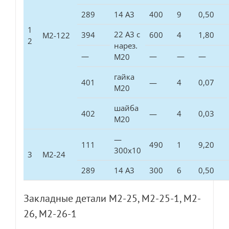
289
14 А3
400
9
0,50
1
22 А3 с
394
600
4
1,80
М2-122
2
нарез.
—
—
—
—
М20
гайка
401
—
4
0,07
М20
шайба
402
—
4
0,03
М20
—
111
490
1
9,20
300х10
3
М2-24
289
14 А3
300
6
0,50
Закладные детали М2-25, М2-25-1, М2-
26, М2-26-1