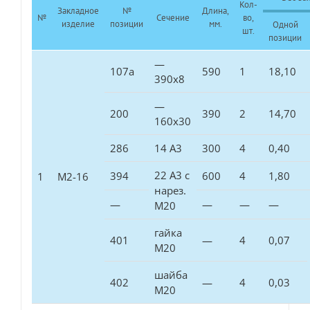
Кол-
Закладное
№
Длина,
№
Сечение
во,
изделие
позиции
мм.
Одной
шт.
позиции
—
107а
590
1
18,10
390х8
—
200
390
2
14,70
160х30
286
14 А3
300
4
0,40
22 А3 с
394
600
4
1,80
1
М2-16
нарез.
—
—
—
—
М20
гайка
401
—
4
0,07
М20
шайба
402
—
4
0,03
М20