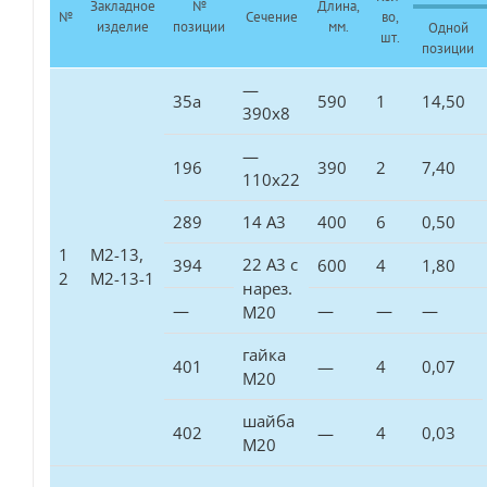
Закладное
№
Длина,
№
Сечение
во,
изделие
позиции
мм.
Одной
шт.
позиции
—
35а
590
1
14,50
390х8
—
196
390
2
7,40
110х22
289
14 А3
400
6
0,50
1
М2-13,
22 А3 с
394
600
4
1,80
2
М2-13-1
нарез.
—
—
—
—
М20
гайка
401
—
4
0,07
М20
шайба
402
—
4
0,03
М20