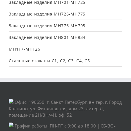
Закладные изделия МН701-МН725
Закладные изделия МН726-МН775
Закладные изделия МН776-МН795
Закладные изделия МН801-МН834
МН117-МН126
Стальные стаканы С1, С2, С3, С4, С5
Офис: 196650, г. Санкт-Петербург, вн.тер. г. Город
Колпино, ул. Финляндская, дом 23, литер Л,
помещение 2Н/3Н/4Н, оф. 52
График работы: ПН-ПТ с 9:00 до 18:00 | СБ-ВС -