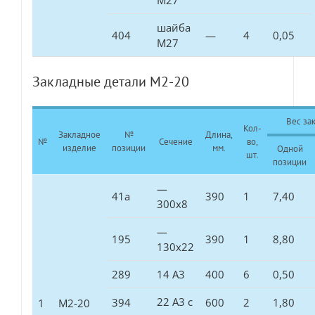
М27
шайба
404
—
4
0,05
М27
Закладные детали М2-20
Вес зак
Кол-
Закладное
№
Длина,
№
Сечение
во,
изделие
позиции
мм.
Одной
шт.
позиции
—
41а
390
1
7,40
300х8
—
195
390
1
8,80
130х22
289
14 А3
400
6
0,50
22 А3 с
394
600
2
1,80
1
М2-20