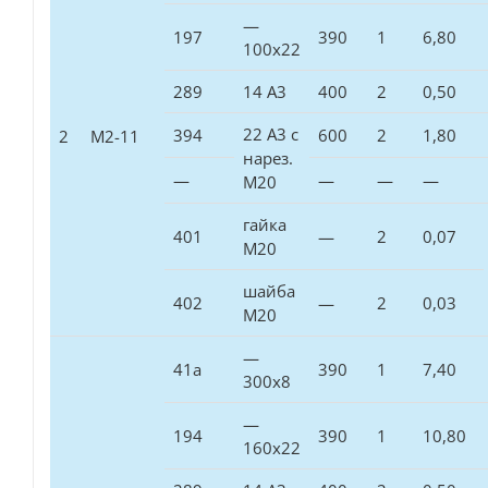
—
197
390
1
6,80
100х22
289
14 А3
400
2
0,50
22 А3 с
394
600
2
1,80
2
М2-11
нарез.
—
—
—
—
М20
гайка
401
—
2
0,07
М20
шайба
402
—
2
0,03
М20
—
41а
390
1
7,40
300х8
—
194
390
1
10,80
160х22