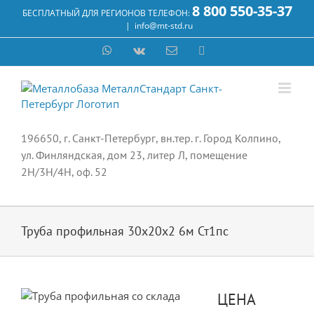
Skip
8 800 550-35-37
БЕСПЛАТНЫЙ ДЛЯ РЕГИОНОВ ТЕЛЕФОН:
to
|
info@mt-std.ru
content
WhatsApp
Vk
Email
Max
196650, г. Санкт-Петербург, вн.тер. г. Город Колпино,
ул. Финляндская, дом 23, литер Л, помещение
2Н/3Н/4Н, оф. 52
Труба профильная 30х20х2 6м Ст1пс
ЦЕНА