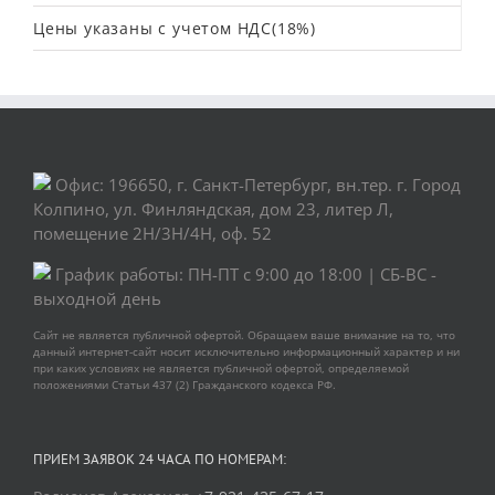
Цены указаны с учетом НДС(18%)
Офис: 196650, г. Санкт-Петербург, вн.тер. г. Город
Колпино, ул. Финляндская, дом 23, литер Л,
помещение 2Н/3Н/4Н, оф. 52
График работы: ПН-ПТ с 9:00 до 18:00 | СБ-ВС -
выходной день
Сайт не является публичной офертой. Обращаем ваше внимание на то, что
данный интернет-сайт носит исключительно информационный характер и ни
при каких условиях не является публичной офертой, определяемой
положениями Статьи 437 (2) Гражданского кодекса РФ.
ПРИЕМ ЗАЯВОК 24 ЧАСА ПО НОМЕРАМ: