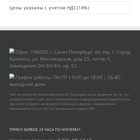
Цены указаны с учетом НДС(18%)
Офис: 196650, г. Санкт-Петербург, вн.тер. г. Город
Колпино, ул. Финляндская, дом 23, литер Л,
помещение 2Н/3Н/4Н, оф. 52
График работы: ПН-ПТ с 9:00 до 18:00 | СБ-ВС -
выходной день
Сайт не является публичной офертой. Обращаем ваше внимание на то, что
данный интернет-сайт носит исключительно информационный характер и ни
при каких условиях не является публичной офертой, определяемой
положениями Статьи 437 (2) Гражданского кодекса РФ.
ПРИЕМ ЗАЯВОК 24 ЧАСА ПО НОМЕРАМ: