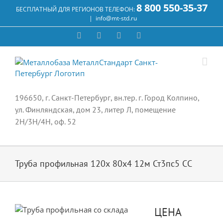
Skip
8 800 550-35-37
БЕСПЛАТНЫЙ ДЛЯ РЕГИОНОВ ТЕЛЕФОН:
to
|
info@mt-std.ru
content
WhatsApp
Vk
Email
Max
196650, г. Санкт-Петербург, вн.тер. г. Город Колпино,
ул. Финляндская, дом 23, литер Л, помещение
2Н/3Н/4Н, оф. 52
Труба профильная 120х 80х4 12м Ст3пс5 СС
ЦЕНА