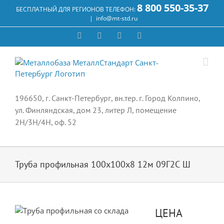
Skip
8 800 550-35-37
БЕСПЛАТНЫЙ ДЛЯ РЕГИОНОВ ТЕЛЕФОН:
to
|
info@mt-std.ru
content
WhatsApp
Vk
Email
Max
196650, г. Санкт-Петербург, вн.тер. г. Город Колпино,
ул. Финляндская, дом 23, литер Л, помещение
2Н/3Н/4Н, оф. 52
Труба профильная 100х100х8 12м 09Г2С Ш
ЦЕНА