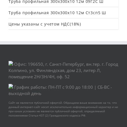
Труба профильная 300х300х10 12м 09Г2С Ш
Труба профильная 300х300х10 12м Ст3сп5 Ш
Цены указаны с учетом НДС(18%)
Офис: 196650, г. Санкт-Петербург, вн.тер. г. Город
Колпино, ул. Финляндская, дом 23, литер Л,
помещение 2Н/3Н/4Н, оф. 52
График работы: ПН-ПТ с 9:00 до 18:00 | СБ-ВС -
выходной день
Сайт не является публичной офертой. Обращаем ваше внимание на то, что
данный интернет-сайт носит исключительно информационный характер и ни
при каких условиях не является публичной офертой, определяемой
положениями Статьи 437 (2) Гражданского кодекса РФ.