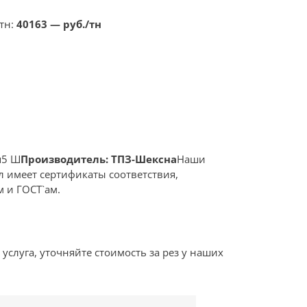
тн:
40163 — руб./тн
п5 Ш
Производитель: ТПЗ-Шексна
Наши
л имеет сертификаты соответствия,
 и ГОСТ`ам.
я услуга, уточняйте стоимость за рез у наших