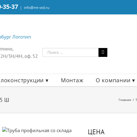
0-35-37
|
info@mt-std.ru
олпино,
Результат
 2Н/3Н/4Н, оф. 52
поиска:
локонструкции ▾
Монтаж
О компании ▾
п5 Ш
Главная
ЦЕНА