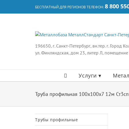
Skip
8 800 55
БЕСПЛАТНЫЙ ДЛЯ РЕГИОНОВ ТЕЛЕФОН:
to
content
196650, г. Санкт-Петербург, вн.тер. г. Город К
ул. Финляндская, дом 23, литер Л, помещение
Услуги ▾
Метал
Труба профильная 100х100х7 12м Ст3с
Трубы профильные