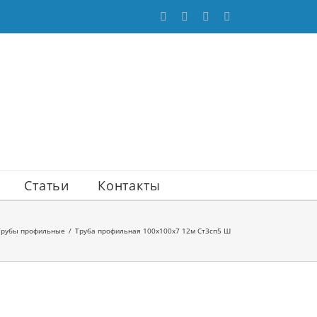
WhatsApp
Vk
Email
Max
Статьи
Контакты
Трубы профильные
Труба профильная 100х100х7 12м Ст3сп5 Ш