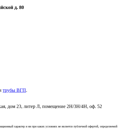
йской д. 80
ли
трубы ВГП
.
кая, дом 23, литер Л, помещение 2Н/3Н/4Н, оф. 52
мационный характер и ни при каких условиях не является публичной офертой, определяемой