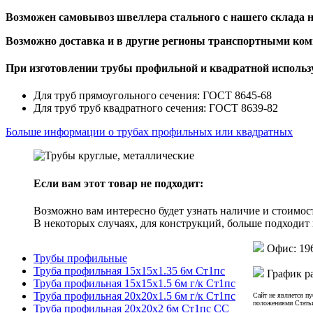
Возможен самовывоз швеллера стального с нашего склада на
Возможно доставка и в другие регионы транспортными ко
При изготовлении трубы профильной и квадратной испол
Для труб прямоугольного сечения: ГОСТ 8645-68
Для труб труб квадратного сечения: ГОСТ 8639-82
Больше информации о трубах профильных или квадратных
Если вам этот товар не подходит:
Возможно вам интересно будет узнать наличие и стоимос
В некоторых случаях, для конструкций, больше подходит
Офис: 196
Трубы профильные
Труба профильная 15х15х1.35 6м Ст1пс
График ра
Труба профильная 15х15х1.5 6м г/к Ст1пс
Труба профильная 20х20х1.5 6м г/к Ст1пс
Сайт не является п
положениями Статьи
Труба профильная 20х20х2 6м Ст1пс СС