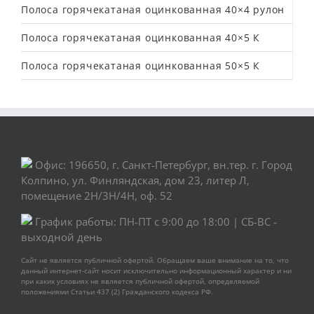
Полоса горячекатаная оцинкованная 40×4 рулон
Полоса горячекатаная оцинкованная 40×5 К
Полоса горячекатаная оцинкованная 50×5 К
Офис: 196650, г. Санкт-Петербург, вн.тер. г. Город
Колпино, ул. Финляндская, дом 23, литер Л,
помещение 2Н/3Н/4Н, оф. 52
График работы: ПН-ПТ с 9:00 до 18:00 | СБ-ВС -
выходной день
Сайт не является публичной офертой. Обращаем ваше внимание на то, что
данный интернет-сайт носит исключительно информационный характер и ни
при каких условиях не является публичной офертой, определяемой
положениями Статьи 437 (2) Гражданского кодекса РФ.