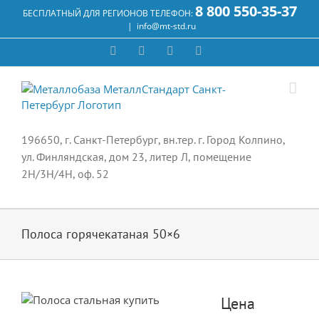
Skip
8 800 550-35-37
БЕСПЛАТНЫЙ ДЛЯ РЕГИОНОВ ТЕЛЕФОН:
to
|
info@mt-std.ru
content
WhatsApp
Vk
Email
Max
196650, г. Санкт-Петербург, вн.тер. г. Город Колпино,
ул. Финляндская, дом 23, литер Л, помещение
2Н/3Н/4Н, оф. 52
Полоса горячекатаная 50×6
Цена