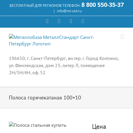
Skip
8 800 550-35-37
БЕСПЛАТНЫЙ ДЛЯ РЕГИОНОВ ТЕЛЕФОН:
to
|
info@mt-std.ru
content
WhatsApp
Vk
Email
Max
196650, г. Санкт-Петербург, вн.тер. г. Город Колпино,
ул. Финляндская, дом 23, литер Л, помещение
2Н/3Н/4Н, оф. 52
Полоса горячекатаная 100×10
Цена