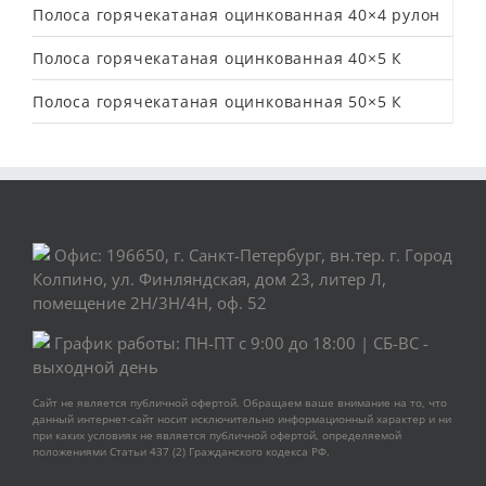
Полоса горячекатаная оцинкованная 40×4 рулон
Полоса горячекатаная оцинкованная 40×5 К
Полоса горячекатаная оцинкованная 50×5 К
Офис: 196650, г. Санкт-Петербург, вн.тер. г. Город
Колпино, ул. Финляндская, дом 23, литер Л,
помещение 2Н/3Н/4Н, оф. 52
График работы: ПН-ПТ с 9:00 до 18:00 | СБ-ВС -
выходной день
Сайт не является публичной офертой. Обращаем ваше внимание на то, что
данный интернет-сайт носит исключительно информационный характер и ни
при каких условиях не является публичной офертой, определяемой
положениями Статьи 437 (2) Гражданского кодекса РФ.