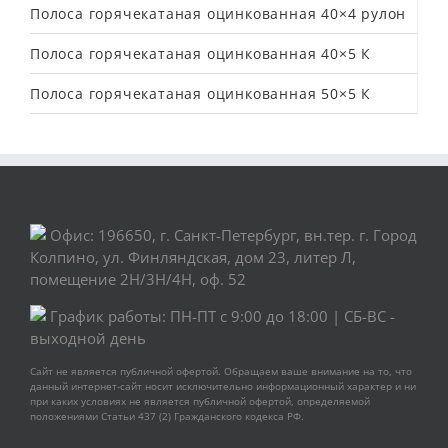
Полоса горячекатаная оцинкованная 40×4 рулон
Полоса горячекатаная оцинкованная 40×5 К
Полоса горячекатаная оцинкованная 50×5 К
Офис: 196650, г. Санкт-Петербург, вн.тер. г. Город
Колпино, ул. Финляндская, дом 23, литер Л,
помещение 2Н/3Н/4Н, оф. 52
График работы: ПН-ПТ с 9:00 до 18:00 | СБ-ВС -
выходной день
Сайт не является публичной офертой. Обращаем ваше внимание на то, что
данный интернет-сайт носит исключительно информационный характер и ни
при каких условиях не является публичной офертой, определяемой
положениями Статьи 437 (2) Гражданского кодекса РФ.