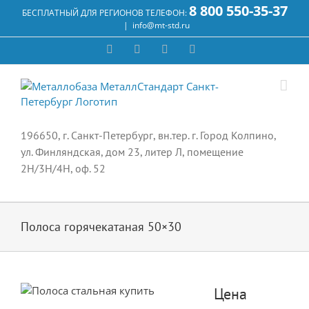
Skip
8 800 550-35-37
БЕСПЛАТНЫЙ ДЛЯ РЕГИОНОВ ТЕЛЕФОН:
to
|
info@mt-std.ru
content
WhatsApp
Vk
Email
Max
196650, г. Санкт-Петербург, вн.тер. г. Город Колпино,
ул. Финляндская, дом 23, литер Л, помещение
2Н/3Н/4Н, оф. 52
Полоса горячекатаная 50×30
Цена