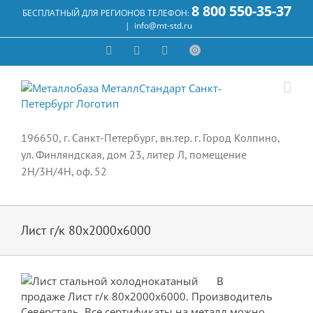
Skip
8 800 550-35-37
БЕСПЛАТНЫЙ ДЛЯ РЕГИОНОВ ТЕЛЕФОН:
to
|
info@mt-std.ru
content
WhatsApp
Vk
Email
Max
196650, г. Санкт-Петербург, вн.тер. г. Город Колпино,
ул. Финляндская, дом 23, литер Л, помещение
2Н/3Н/4Н, оф. 52
Лист г/к 80х2000х6000
В
продаже Лист г/к 80х2000х6000. Производитель
Северсталь. Все сертификаты на металл можно