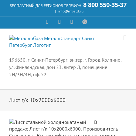
Skip
8 800 550-35-37
БЕСПЛАТНЫЙ ДЛЯ РЕГИОНОВ ТЕЛЕФОН:
to
|
info@mt-std.ru
content
WhatsApp
Vk
Email
Max
196650, г. Санкт-Петербург, вн.тер. г. Город Колпино,
ул. Финляндская, дом 23, литер Л, помещение
2Н/3Н/4Н, оф. 52
Лист г/к 10х2000х6000
В
продаже Лист г/к 10х2000х6000. Производитель
Северсталь. Все сертификаты на металл можно