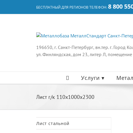
Skip
8 800 55
БЕСПЛАТНЫЙ ДЛЯ РЕГИОНОВ ТЕЛЕФОН:
to
content
196650, г. Санкт-Петербург, вн.тер. г. Город К
ул. Финляндская, дом 23, литер Л, помещение
Услуги ▾
Метал
Лист г/к 110х1000х2300
Лист стальной