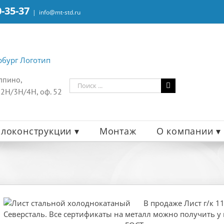
0-35-37
|
info@mt-std.ru
олпино,
Результат
 2Н/3Н/4Н, оф. 52
поиска:
локонструкции ▾
Монтаж
О компании ▾
В продаже Лист г/к 
Северсталь. Все сертификаты на металл можно получить у