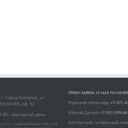
ПРИЕМ ЗАЯВОК 24 ЧАСА ПО НОМЕР
 г. Город Колпино, ул.
Родионов Александр
+7-921-4
2Н/3Н/4Н, оф. 52
Блинов Даниил
+7-921-599-84
СБ-ВС - выходной день
Бесплатный телефонный номе
на то, что данный интернет-сайт носит