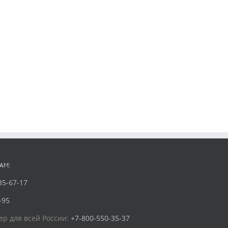
АМ:
35-67-17
-95
р для всей России:
+7-800-550-35-37