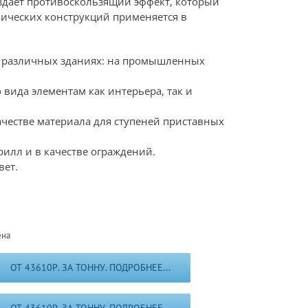
оздает противоскользящий эффект, который
лических конструкций применяется в
в различных зданиях: на промышленных
вида элементам как интерьера, так и
честве материала для ступеней приставных
рилл и в качестве ограждений.
вет.
ена
ОТ 43610Р. ЗА ТОННУ. ПОДРОБНЕЕ...