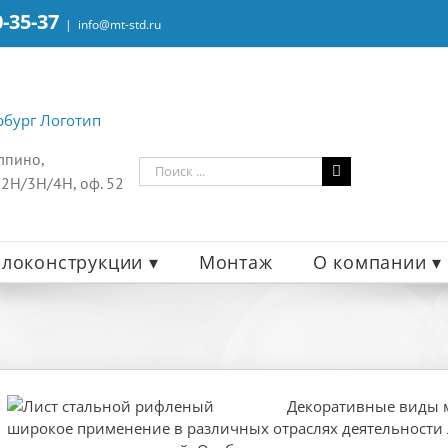
0-35-37
|
info@mt-std.ru
олпино,
Результат
 2Н/3Н/4Н, оф. 52
поиска:
локонструкции ▾
Монтаж
О компании ▾
Декоративные виды 
широкое применение в различных отраслях деятельности 