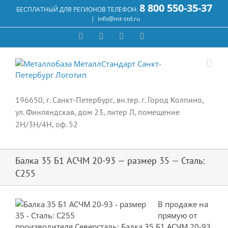
Skip
8 800 550-35-37
БЕСПЛАТНЫЙ ДЛЯ РЕГИОНОВ ТЕЛЕФОН:
to
|
info@mt-std.ru
content
WhatsApp
Vk
Email
Max
196650, г. Санкт-Петербург, вн.тер. г. Город Колпино,
ул. Финляндская, дом 23, литер Л, помещение
2Н/3Н/4Н, оф. 52
Балка 35 Б1 АСЧМ 20-93 — размер 35 — Сталь:
С255
В продаже на
прямую от
производителя Северсталь: Балка 35 Б1 АСЧМ 20-93