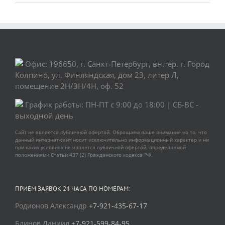
Офис: 196650, г. Санкт-Петербург, вн.тер. г. Город
Колпино, ул. Финляндская, дом 23, литер Л,
помещение 2Н/3Н/4Н, оф. 52
График работы: ПН-ПТ с 9:00 до 18:00 | СБ-ВС -
выходной день
Сайт не является публичной офертой. Обращаем ваше внимание на то, что
данный интернет-сайт носит исключительно информационный характер и ни
при каких условиях не является публичной офертой, определяемой
положениями Статьи 437 (2) Гражданского кодекса РФ.
ПРИЕМ ЗАЯВОК 24 ЧАСА ПО НОМЕРАМ:
Родионов Александр
+7-921-435-67-17
Блинов Даниил
+7-921-599-84-95