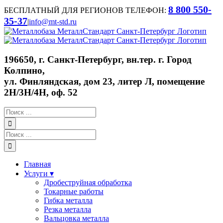
Skip
8 800 550-
БЕСПЛАТНЫЙ ДЛЯ РЕГИОНОВ ТЕЛЕФОН:
to
35-37
|
info@mt-std.ru
content
WhatsApp
Vk
Email
Max
196650, г. Санкт-Петербург, вн.тер. г. Город
Колпино,
ул. Финляндская, дом 23, литер Л, помещение
2Н/3Н/4Н, оф. 52
Результат
поиска:
Результат
поиска:
Главная
Услуги ▾
Дробеструйная обработка
Токарные работы
Гибка металла
Резка металла
Вальцовка металла