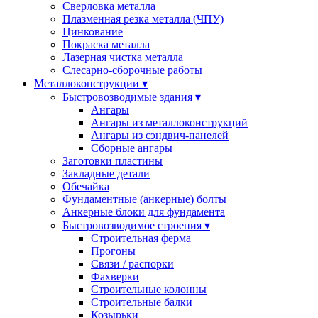
Сверловка металла
Плазменная резка металла (ЧПУ)
Цинкование
Покраска металла
Лазерная чистка металла
Слесарно-сборочные работы
Металлоконструкции ▾
Быстровозводимые здания ▾
Ангары
Ангары из металлоконструкций
Ангары из сэндвич-панелей
Сборные ангары
Заготовки пластины
Закладные детали
Обечайка
Фундаментные (анкерные) болты
Анкерные блоки для фундамента
Быстровозводимое строения ▾
Строительная ферма
Прогоны
Cвязи / распорки
Фахверки
Строительные колонны
Строительные балки
Козырьки