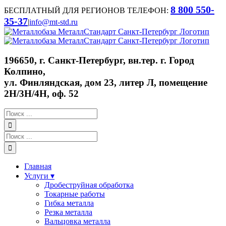
Skip
8 800 550-
БЕСПЛАТНЫЙ ДЛЯ РЕГИОНОВ ТЕЛЕФОН:
to
35-37
|
info@mt-std.ru
content
WhatsApp
Vk
Email
Max
196650, г. Санкт-Петербург, вн.тер. г. Город
Колпино,
ул. Финляндская, дом 23, литер Л, помещение
2Н/3Н/4Н, оф. 52
Результат
поиска:
Результат
поиска:
Главная
Услуги ▾
Дробеструйная обработка
Токарные работы
Гибка металла
Резка металла
Вальцовка металла