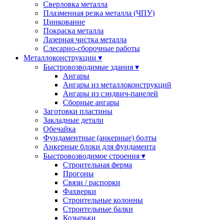
Сверловка металла
Плазменная резка металла (ЧПУ)
Цинкование
Покраска металла
Лазерная чистка металла
Слесарно-сборочные работы
Металлоконструкции ▾
Быстровозводимые здания ▾
Ангары
Ангары из металлоконструкций
Ангары из сэндвич-панелей
Сборные ангары
Заготовки пластины
Закладные детали
Обечайка
Фундаментные (анкерные) болты
Анкерные блоки для фундамента
Быстровозводимое строения ▾
Строительная ферма
Прогоны
Cвязи / распорки
Фахверки
Строительные колонны
Строительные балки
Козырьки