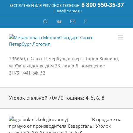
Skip
8 800 550-35-37
БЕСПЛАТНЫЙ ДЛЯ РЕГИОНОВ ТЕЛЕФОН:
to
|
info@mt-std.ru
content
WhatsApp
Vk
Email
Max
196650, г. Санкт-Петербург, вн.тер. г. Город Колпино,
ул. Финляндская, дом 23, литер Л, помещение
2Н/3Н/4Н, оф. 52
Уголок стальной 70×70 тощина: 4, 5, 6, 8
В продаже на
прямую от производителя Северсталь: Уголок
стальной 70×70 тощина: 4, 5, 6, 8