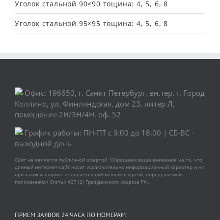
Уголок стальной 90×90 тощина: 4, 5, 6, 8
Уголок стальной 95×95 тощина: 4, 5, 6, 8
Офис: 196650, г. Санкт-Петербург, вн.тер. г. Город
Колпино, ул. Финляндская, дом 23, литер Л,
помещение 2Н/3Н/4Н, оф. 52
График работы: ПН-ПТ с 9:00 до 18:00 | СБ-ВС -
выходной день
Сайт не является публичной офертой. Обращаем ваше внимание на то, что
данный интернет-сайт носит исключительно информационный характер и ни
при каких условиях не является публичной офертой, определяемой
положениями Статьи 437 (2) Гражданского кодекса РФ.
ПРИЕМ ЗАЯВОК 24 ЧАСА ПО НОМЕРАМ: