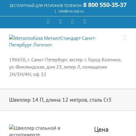
Skip
8 800 550-35-37
БЕСПЛАТНЫЙ ДЛЯ РЕГИОНОВ ТЕЛЕФОН:
to
|
info@mt-std.ru
content
WhatsApp
Vk
Email
Max
196650, г. Санкт-Петербург, вн.тер. г. Город Колпино,
ул. Финляндская, дом 23, литер Л, помещение
2Н/3Н/4Н, оф. 52
Швеллер 14 П, длина 12 метров, сталь Ст3
Цена