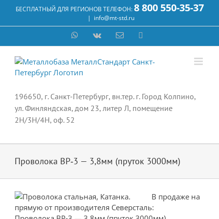
Skip
8 800 550-35-37
БЕСПЛАТНЫЙ ДЛЯ РЕГИОНОВ ТЕЛЕФОН:
to
|
info@mt-std.ru
content
WhatsApp
Vk
Email
Max
196650, г. Санкт-Петербург, вн.тер. г. Город Колпино,
ул. Финляндская, дом 23, литер Л, помещение
2Н/3Н/4Н, оф. 52
Проволока ВР‐3 — 3,8мм (пруток 3000мм)
В продаже на
прямую от производителя Северсталь:
Проволока ВР‐3 — 3,8мм (пруток 3000мм)